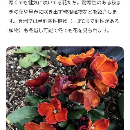
寒くても健気に咲いてる花たち。耐寒性のある秋ま
きの花や早春に咲き出す球根植物などを紹介しま
す。豊洲では半耐寒性植物（－3℃まで耐性がある
植物）も冬越し可能で冬でも花を見られます。