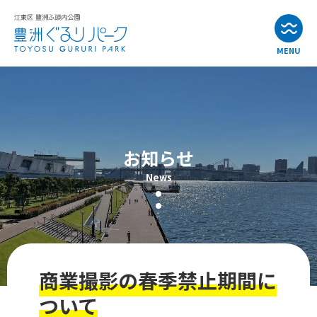
MENU
お知らせ
イベント情報
お知らせ
公園・施設紹介
News
アクセス
よくある質問
商業撮影の春季禁止期間に
お問い合わせ
ついて