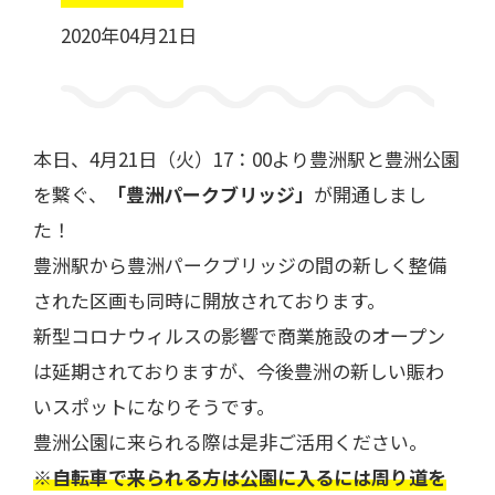
2020年04月21日
一般利用の方へ
公園利用ルール
本日、4月21日（火）17：00より豊洲駅と豊洲公園
を繋ぐ、
「豊洲パークブリッジ」
が開通しまし
催しものやロケなどの業務利用をお考えの方
た！
ご利用について
各種申請・手続き等
豊洲駅から豊洲パークブリッジの間の新しく整備
された区画も同時に開放されております。
新型コロナウィルスの影響で商業施設のオープン
は延期されておりますが、今後豊洲の新しい賑わ
いスポットになりそうです。
豊洲公園に来られる際は是非ご活用ください。
※自転車で来られる方は公園に入るには周り道を