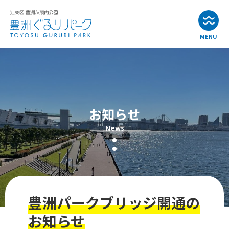
MENU
お知らせ
イベント情報
お知らせ
公園・施設紹介
News
アクセス
よくある質問
豊洲パークブリッジ開通の
お問い合わせ
お知らせ