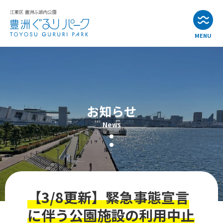
MENU
お知らせ
イベント情報
お知らせ
公園・施設紹介
News
アクセス
よくある質問
【3/8更新】緊急事態宣言
お問い合わせ
に伴う公園施設の利用中止