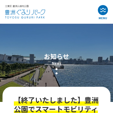
MENU
お知らせ
イベント情報
お知らせ
公園・施設紹介
News
アクセス
よくある質問
【終了いたしました】豊洲
お問い合わせ
公園でスマートモビリティ