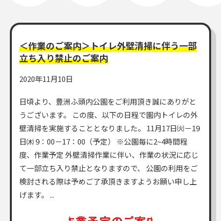
一般利用の方へ
＜作業のご案内＞トイレ外壁清掃に伴う一部
公園利用ルール
立ち入り禁止のご案内
2020年11月10日
催しものやロケなどの業務利用をお考えの方
日頃より、豊洲ふ頭内公園をご利用頂き誠にありがと
ご利用について
各種申請・手続き等
うございます。 この度、以下の日程で園内トイレの外
壁清掃を実施することとなりました。 11月17日㈫－19
日㈭ 9：00－17：00（予定） ※公園毎に2~4時間程
度、作業予定 外壁清掃作業に伴い、作業の状況に応じ
て一部立ち入り禁止となりますので、 公園の利用をご
検討される際は予めご了承頂きますようお願い申し上
げます。 ...