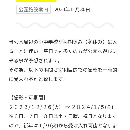
公園施設案内
2023年11月30日
一般利用の方へ
公園利用ルール
当公園周辺の小中学校が長期休み（冬休み）に入
ることに伴い、平日でも多くの方が公園へ遊びに
催しものやロケなどの業務利用をお考えの方
来る事が予想されます。
ご利用について
各種申請・手続き等
その為、以下の期間は営利目的での撮影を一時的
に受入れ不可と致します。
【撮影不可期間】​
２０２３/１２/２６(火） ～ ２０２４/１/５(金)
※６日、７日、８日は土・日曜、祝日となります
ので、新年は１/９(火)から受け入れ可能となりま