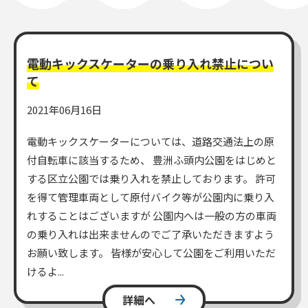
一般利用の方へ
電動キックスケーターの乗り入れ禁止につい
公園利用ルール
て
2021年06月16日
催しものやロケなどの業務利用をお考えの方
電動キックスケーターについては、道路交通法上の原
ご利用について
各種申請・手続き等
付自転車に該当するため、 豊洲ふ頭内公園をはじめと
する区立公園では乗り入れを禁止しております。 許可
を得て管理車両として原付バイク等が公園内に乗り入
れすることはございますが 公園内へは一般の方の車両
の乗り入れは出来ませんのでご了承いただきますよう
お願い致します。 皆様が安心して公園をご利用いただ
けるよ...
詳細へ