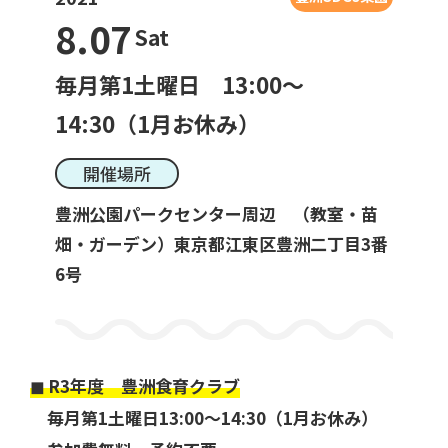
8.07
Sat
毎月第1土曜日 13:00～
一般利用の方へ
公園利用ルール
14:30（1月お休み）
開催場所
催しものやロケなどの業務利用をお考えの方
ご利用について
各種申請・手続き等
豊洲公園パークセンター周辺 （教室・苗
畑・ガーデン）東京都江東区豊洲二丁目3番
6号
◼︎ R3年度 豊洲食育クラブ
毎月第1土曜日13:00〜14:30（1月お休み）