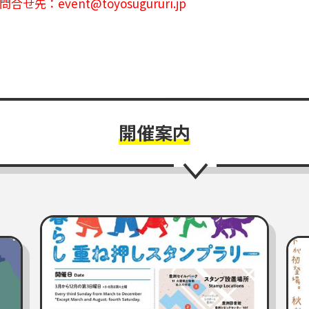
問合せ先：event@toyosugururi.jp
開催案内