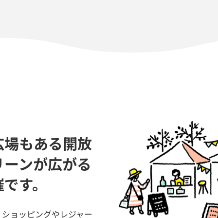
広場もある開放
リーンが広がる
催です。
。ショッピングやレジャー