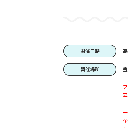
開催日時
基
開催場所
豊
ブ
募
一
企