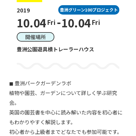
2019
豊洲グリーン100プロジェクト
-
10.04
10.04
Fri
Fri
一般利用の方へ
公園利用ルール
開催場所
豊洲公園遊具横トレーラーハウス
催しものやロケなどの業務利用をお考えの方
ご利用について
各種申請・手続き等
◼︎ 豊洲パークガーデンラボ
植物や園芸、ガーデンについて詳しく学ぶ研究
会。
英国の園芸書を中心に読み解いた内容を初心者に
もわかりやすく解説します。
初心者から上級者までどなたでも参加可能です。