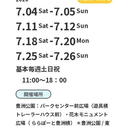
-
7.04
7.05
Sat
Sun
-
7.11
7.12
一般利用の方へ
Sat
Sun
公園利用ルール
-
7.18
7.20
Sat
Mon
-
催しものやロケなどの業務利用をお考えの方
7.25
7.26
Sat
Sun
ご利用について
各種申請・手続き等
基本毎週土日祝
11:00～18：00
開催場所
豊洲公園：パークセンター前広場（遊具横
トレーラーハウス前）・花木モニュメント
広場（ ららぽーと豊洲横） ＊豊洲公園 / 東