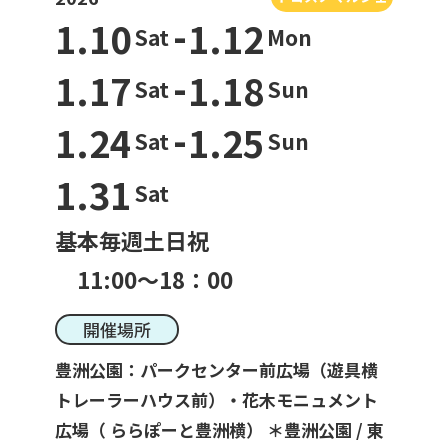
-
1.10
1.12
Sat
Mon
-
1.17
1.18
一般利用の方へ
Sat
Sun
公園利用ルール
-
1.24
1.25
Sat
Sun
催しものやロケなどの業務利用をお考えの方
1.31
Sat
ご利用について
各種申請・手続き等
基本毎週土日祝
11:00～18：00
開催場所
豊洲公園：パークセンター前広場（遊具横
トレーラーハウス前）・花木モニュメント
広場（ ららぽーと豊洲横） ＊豊洲公園 / 東