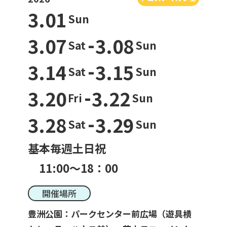
3.01
Sun
-
3.07
3.08
一般利用の方へ
Sat
Sun
公園利用ルール
-
3.14
3.15
Sat
Sun
-
催しものやロケなどの業務利用をお考えの方
3.20
3.22
Fri
Sun
ご利用について
各種申請・手続き等
-
3.28
3.29
Sat
Sun
基本毎週土日祝
11:00～18：00
開催場所
豊洲公園：パークセンター前広場（遊具横