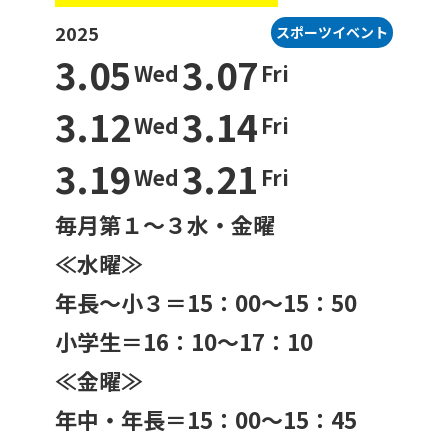
2025
スポーツイベント
3.05
3.07
Wed
Fri
一般利用の方へ
3.12
3.14
公園利用ルール
Wed
Fri
3.19
3.21
Wed
Fri
催しものやロケなどの業務利用をお考えの方
ご利用について
各種申請・手続き等
毎月第１～３水・金曜
≪水曜≫
年長～小３＝15：00～15：50
小学生＝16：10～17：10
≪金曜≫
年中・年長＝15：00～15：45