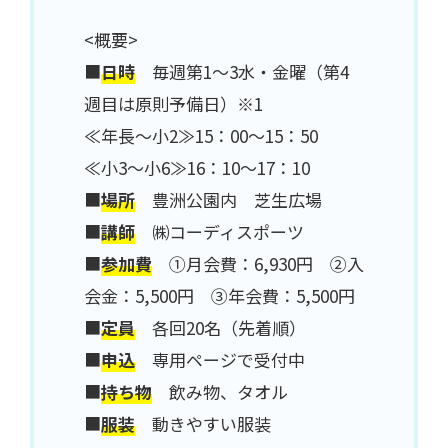
<概要>
■
日時
毎週第1～3水・金曜（第4
週目は原則予備日）※1
≪年長～小2≫15：00～15：50
≪小3～小6≫16：10～17：10
■
場所
豊洲公園内 芝生広場
■
講師
㈱コーディスポーツ
■
参加費
①月会費：6,930円 ②入
会金：5,500円 ③年会費：5,500円
■
定員
各回20名（先着順）
■
申込
専用ページで受付中
■
持ち物
飲み物、タオル
■
服装
動きやすい服装