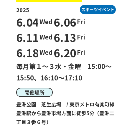
2025
スポーツイベント
6.04
6.06
Wed
Fri
一般利用の方へ
6.11
6.13
公園利用ルール
Wed
Fri
6.18
6.20
Wed
Fri
催しものやロケなどの業務利用をお考えの方
ご利用について
各種申請・手続き等
毎月第１～３水・金曜 15:00～
15:50、16:10～17:10
開催場所
豊洲公園 芝生広場 / 東京メトロ有楽町線
豊洲駅から豊洲市場方面に徒歩5分（豊洲二
丁目３番６号）