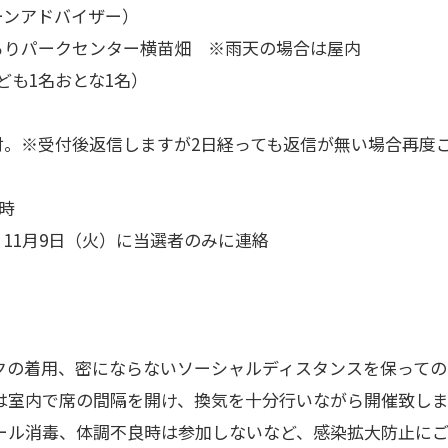
ンアドバイザー）
りパークセンター横苗畑 ※雨天の場合は屋内
も1名おとな1名）
。※受付後返信しますが2日経っても返信が無い場合再度
7時
11月9日（火）に当選者のみに連絡
クの着用、密にならないソーシャルディスタンスを保っての
は室内で席の間隔を開け、換気を十分行いながら開催致しま
ール消毒、体調不良時は参加しないなど、感染拡大防止に