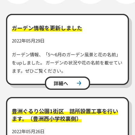
一般利用の方へ
ガーデン情報を更新しました
公園利用ルール
2022年05月29日
催しものやロケなどの業務利用をお考えの方
ガーデン情報、「5～6月のガーデン風景と花の名前」
ご利用について
各種申請・手続き等
をupしました。 ガーデンの状況や花の名前を載せてい
ます。ぜひご覧ください。
詳細へ
豊洲ぐるり公園1街区 詰所設置工事を行い
ます。（豊洲西小学校裏側）
2022年05月26日