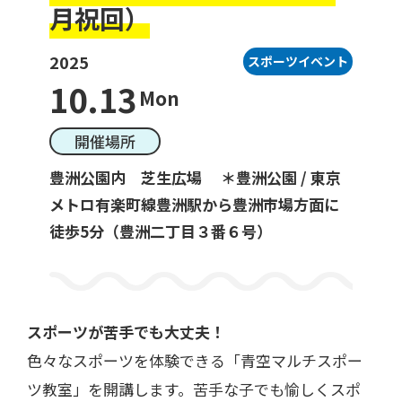
月祝回）
2025
スポーツイベント
一般利用の方へ
10.13
Mon
公園利用ルール
開催場所
催しものやロケなどの業務利用をお考えの方
豊洲公園内 芝生広場 ＊豊洲公園 / 東京
ご利用について
各種申請・手続き等
メトロ有楽町線豊洲駅から豊洲市場方面に
徒歩5分（豊洲二丁目３番６号）
スポーツが苦手でも大丈夫！
色々なスポーツを体験できる「青空マルチスポー
ツ教室」を開講します。苦手な子でも愉しくスポ