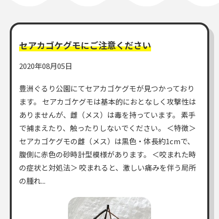
一般利用の方へ
セアカゴケグモにご注意ください
公園利用ルール
2020年08月05日
催しものやロケなどの業務利用をお考えの方
豊洲ぐるり公園にてセアカゴケグモが見つかっており
ご利用について
各種申請・手続き等
ます。 セアカゴケグモは基本的におとなしく攻撃性は
ありませんが、雌（メス）は毒を持っています。 素手
で捕まえたり、触ったりしないでください。 ＜特徴＞
セアカゴケグモの雌（メス）は黒色・体長約1cmで、
腹側に赤色の砂時計型模様があります。 ＜咬まれた時
の症状と対処法＞ 咬まれると、激しい痛みを伴う局所
の腫れ...